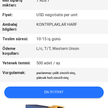
Min sipariş
1 ADET
KONTROL
miktarı:
Fiyat:
USD negotiate per unit
BIZIMLE
Ambalaj
KONTRPLAKLAR HARF
ILETIŞIME
bilgileri:
GEÇIN
Teslim süresi:
10-15 iş günü
Ödeme
L/c, T/T, Western Union
BIR
koşulları:
TEKLIF
Yetenek temini:
500 adet / ay
ISTEĞI
Vurgulamak:
,
paslanmaz çelik zincirli vinç
yüksek hızlı zincirli vinç
SITE
HARITASI
EN IYI FIYAT
GIZLILIK