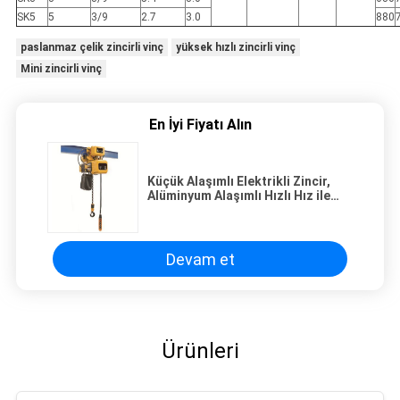
SK5
5
3/9
2.7
3.0
880
paslanmaz çelik zincirli vinç
yüksek hızlı zincirli vinç
Mini zincirli vinç
En İyi Fiyatı Alın
Küçük Alaşımlı Elektrikli Zincir,
Alüminyum Alaşımlı Hızlı Hız ile
0.25 t'den 5 t'ye Kaldırma
Devam et
Ürünleri