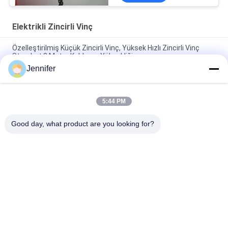
Elektrikli Zincirli Vinç
Özelleştirilmiş Küçük Zincirli Vinç, Yüksek Hızlı Zincirli Vinç
Standart 3 Metre Kaldırma Yüksekliği
Jennifer
0.5 Ton Hafif Sahne Taşıyıcısı Eğlence için Akıllı Elektrikli Zincir
Taşıyıcısı
5:44 PM
Elektrikli Vinç İçin Elektrikli Araba 0.5t 1t 2t 3t 5t Tek Hız Çift
Hız
Good day, what product are you looking for?
Popüler Kategoriler
Tüm
Elektrik Halat Vinç
Elektrikli Zincirli Vinç
Çift Kirişli Vinç
Ayak Üstü Vinç