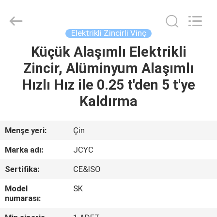
Shanyan
Crane
Machinery
Co.,
Ltd..
Elektrikli Zincirli Vinç
All
Rights
Küçük Alaşımlı Elektrikli
EV
Reserved.
Zincir, Alüminyum Alaşımlı
ÜRÜN:%
Hızlı Hız ile 0.25 t'den 5 t'ye
S
Kaldırma
HAKKIMIZDA
Menşe yeri:
Çin
Marka adı:
JCYC
FABRIKA
Sertifika:
CE&ISO
TURU
Model
SK
numarası:
KALITE