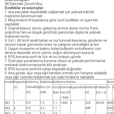
SK Elektrikli Zincirli Vinç
Özellikler ve avantajlar:
1. ana parçaları dayanıklılık sağlamak için yüksek kaliteli
malzeme benimsemek.
2. Müşterilerin ihtiyaçlarına göre özel özellikler ve işaretler
yapılabilir.
3. Orijinal kılavuz zinciri, gelişmiş emme döner motor freni,
soğutma fanı ve düşük gürültülü şanzıman dişlisi ile yüksek
frekanslı motor.
4. Üst / Alt limit anahtarları ve sürtünmeli kavrama, gövdenin ve
zincirin hasar görmesini önler ve çalışma verimliliğini artırır.
5. Uygun muayene ve bakım, kolay kullanım ve kullanımı, son
derece dayanıklı zincir çanta, yoğun alüminyum kasa ile.
6. IP55 koruma sınıfı ile toz ve su önleyici gövde.
7. Özel aşırı yuvarlanma koruma cihazı ve yüksek performanslı
mekanik elektromanyetik kilit anahtarı.
8. IP65 koruma sınıfına sahip dayanıklı düğmeler.
9. Ana gövde, düz veya eğri hareket etmek için I kirişine asılabilir
veya ağır cisimleri kaldırmak için sabit brakete takılabilir.
model
Kapasite
Kaldırma
Kaldırma
Kaldırma Motoru
Biri
(±)
Yüksekliği
Hızı (m /
Gücü
Dönme
Aşamaları
Gerilimi
Frekans
'H
b
(m)
dak)
(kw)
Hızı (m
(V)
(Hz / s)
/ dak)
SK1
1
3/9
7.2
1.1
1440
3
220-
50/60
400
440
SK2
2
3/9
3.6
1.1
600
SK3
3
3/9
5.4
3.0
630