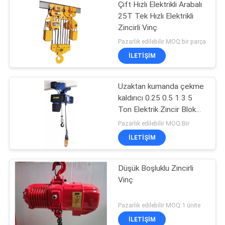
Çift Hızlı Elektrikli Arabalı
25T Tek Hızlı Elektrikli
Zincirli Vinç
Pazarlık edilebilir MOQ:bir parça
ILETIŞIM
Uzaktan kumanda çekme
kaldırıcı 0.25 0.5 1 3 5
Ton Elektrik Zincir Blok
kaldırıcı
Pazarlık edilebilir MOQ:Bir
ILETIŞIM
Düşük Boşluklu Zincirli
Vinç
Pazarlık edilebilir MOQ:1 ünite
ILETIŞIM