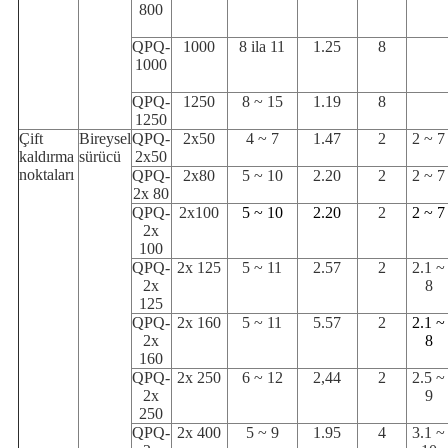
800
QPQ-
1000
8 ila 11
1.25
8
1000
QPQ-
1250
8 ~ 15
1.19
8
1250
Çift
Bireysel
QPQ-
2x50
4 ~ 7
1.47
2
2 ~ 7
kaldırma
sürücü
2x50
noktaları
QPQ-
2x80
5 ~ 10
2.20
2
2 ~ 7
2x 80
QPQ-
2x100
5 ~ 10
2.20
2
2 ~ 7
2x
100
QPQ-
2x 125
5 ~ 11
2.57
2
2.1 ~
2x
8
125
QPQ-
2x 160
5 ~ 11
5.57
2
2.1 ~
2x
8
160
QPQ-
2x 250
6 ~ 12
2,44
2
2.5 ~
2x
9
250
QPQ-
2x 400
5 ~ 9
1.95
4
3.1 ~