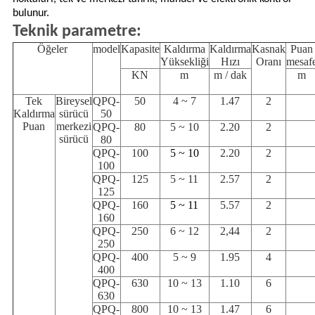
bulunur.
Teknik parametre:
Öğeler
model
Kapasite
Kaldırma
Kaldırma
Kasnak
Puan
Yüksekliği
Hızı
Oranı
mesaf
KN
m
m / dak
m
Tek
Bireysel
QPQ-
50
4 ~ 7
1.47
2
Kaldırma
sürücü
50
Puan
merkezi
QPQ-
80
5 ~ 10
2.20
2
sürücü
80
QPQ-
100
5 ~ 10
2.20
2
100
QPQ-
125
5 ~ 11
2.57
2
125
QPQ-
160
5 ~ 11
5.57
2
160
QPQ-
250
6 ~ 12
2,44
2
250
QPQ-
400
5 ~ 9
1.95
4
400
QPQ-
630
10 ~ 13
1.10
6
630
QPQ-
800
10 ~ 13
1.47
6