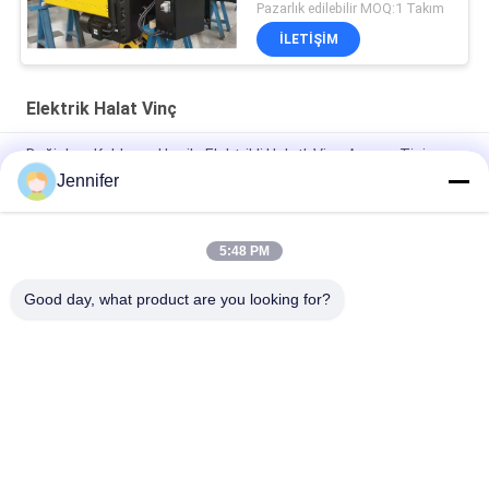
Pazarlık edilebilir MOQ:1 Takım
ILETIŞIM
Elektrik Halat Vinç
Değişken Kaldırma Hızı ile Elektrikli Halatlı Vinç Avrupa Tipi
Seyahat Hızı 3.2T 5T 10T 16T 20T
Jennifer
0.5t 1t 2t 3t 5t CD1/MD1 Elektrikli kaldırma kablosu ip kaldırıcı
5:48 PM
FEM Uçak Taşınabilir Kiremit10 ton 12 ton 16 ton Elektrikli
kaldırma ile tek kirişli köprü kiremit
Good day, what product are you looking for?
Popüler Kategoriler
Tüm
Elektrik Halat Vinç
Elektrikli Zincirli Vinç
Çift Kirişli Vinç
Ayak Üstü Vinç