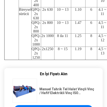
2x
10
400
Bireysel
QPQ-
2x 630
10 ~ 13
1.10
6
4.1 ~
sürücü
2x
11
630
QPQ-
2x 800
10 ~ 13
1.47
6
4,5 ~
2x
11
800
QPQ-
2x 1000
8 ila 11
1.25
8
4,5 ~
2x
12
1000
QPQ-
2x1250
8 ~ 15
1.19
8
4,5 ~
2x
13
1250
En İyi Fiyatı Alın
Manuel Tahrik Tel Halat Vinçli Vinç
/ Hafif Elektrikli Vinç ISO
Sertifikalı