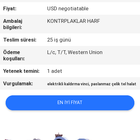
KONTROL
Fiyat:
USD negotiatable
Ambalaj
KONTRPLAKLAR HARF
BIZIMLE
bilgileri:
ILETIŞIME
Teslim süresi:
25 iş günü
GEÇIN
Ödeme
L/c, T/T, Western Union
koşulları:
BIR
Yetenek temini:
1 adet
TEKLIF
Vurgulamak:
,
elektrikli kaldırma vinci
paslanmaz çelik tel halat
ISTEĞI
EN IYI FIYAT
SITE
HARITASI
GIZLILIK