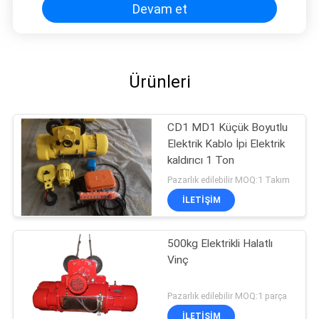
Devam et
Ürünleri
CD1 MD1 Küçük Boyutlu
Elektrik Kablo İpi Elektrik
kaldırıcı 1 Ton
Pazarlık edilebilir MOQ:1 Takım
ILETIŞIM
500kg Elektrikli Halatlı
Vinç
Pazarlık edilebilir MOQ:1 parça
ILETIŞIM