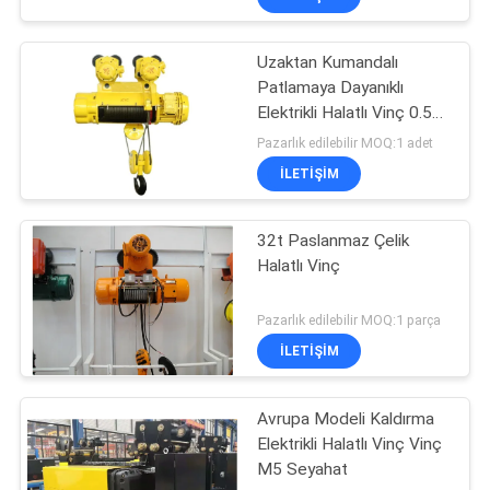
Uzaktan Kumandalı
Patlamaya Dayanıklı
Elektrikli Halatlı Vinç 0.5
Ton - 16 Ton
Pazarlık edilebilir MOQ:1 adet
ILETIŞIM
32t Paslanmaz Çelik
Halatlı Vinç
Pazarlık edilebilir MOQ:1 parça
ILETIŞIM
Avrupa Modeli Kaldırma
Elektrikli Halatlı Vinç Vinç
M5 Seyahat