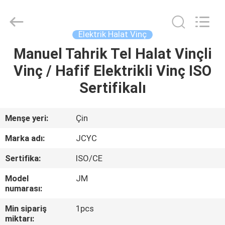
Shanyan
Crane
Machinery
Co.,
Ltd..
Elektrik Halat Vinç
All
Rights
Manuel Tahrik Tel Halat Vinçli
EV
Reserved.
Vinç / Hafif Elektrikli Vinç ISO
ÜRÜN:%
Sertifikalı
S
Menşe yeri:
Çin
HAKKIMIZDA
Marka adı:
JCYC
Sertifika:
ISO/CE
FABRIKA
Model
JM
TURU
numarası:
Min sipariş
1pcs
KALITE
miktarı: