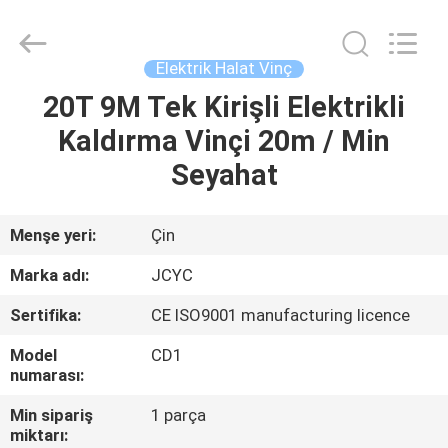
Shanyan
Crane
Machinery
Co.,
Ltd..
Elektrik Halat Vinç
All
Rights
20T 9M Tek Kirişli Elektrikli
EV
Reserved.
Kaldırma Vinçi 20m / Min
ÜRÜN:%
Seyahat
S
Menşe yeri:
Çin
HAKKIMIZDA
Marka adı:
JCYC
Sertifika:
CE ISO9001 manufacturing licence
FABRIKA
Model
CD1
TURU
numarası:
Min sipariş
1 parça
KALITE
miktarı: