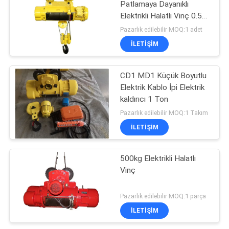
Patlamaya Dayanıklı
Elektrikli Halatlı Vinç 0.5
Ton - 16 Ton
Pazarlık edilebilir MOQ:1 adet
ILETIŞIM
CD1 MD1 Küçük Boyutlu
Elektrik Kablo İpi Elektrik
kaldırıcı 1 Ton
Pazarlık edilebilir MOQ:1 Takım
ILETIŞIM
500kg Elektrikli Halatlı
Vinç
Pazarlık edilebilir MOQ:1 parça
ILETIŞIM