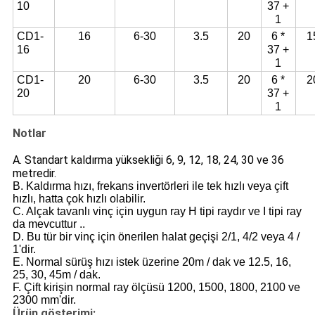
10
37 +
1
CD1-
16
6-30
3.5
20
6 *
1
16
37 +
1
CD1-
20
6-30
3.5
20
6 *
2
20
37 +
1
Notlar
A. Standart kaldırma yüksekliği 6, 9, 12, 18, 24, 30 ve 36
metredir.
B. Kaldırma hızı, frekans invertörleri ile tek hızlı veya çift
hızlı, hatta çok hızlı olabilir.
C. Alçak tavanlı vinç için uygun ray H tipi raydır ve I tipi ray
da mevcuttur ..
D. Bu tür bir vinç için önerilen halat geçişi 2/1, 4/2 veya 4 /
1'dir.
E. Normal sürüş hızı istek üzerine 20m / dak ve 12.5, 16,
25, 30, 45m / dak.
F. Çift kirişin normal ray ölçüsü 1200, 1500, 1800, 2100 ve
2300 mm'dir.
Ürün gösterimi: