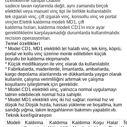
özelliklerine sahiptir.Olabilir
sadece tavan raylarında değil, aynı zamanda birçok
elektrikli veya manuel vinç tipi ile birlikte kullanılabilir.
tek ızgaralı vinç, çift ızgaralı vinç, konsollu vinç ve portal
vinçler.Eletrik kaldırma modeli MD1, çift
kaldırma hızları, kaldırma modeli CD1'in ince ayar
gerekliliklerini karşılayamadığı durumlarda kullanılmalıdır.
recision operasyonları.
Temel özellikleri
* Model CD1, MD1 elektrikli tel halatlı vinç, tek kiriş, köprü,
portal ve kollu vinç üzerine monte edilebilen küçük
boyutlu bir kaldırma ekipmanıdır.
* Küçük modifikasyon ile vinç olarak da kullanılabilir.
* Fabrikalarda, madenlerde, limanlarda, ambarlarda,
kargo depolama alanlarında ve dükkanlarda yaygın olarak
kullanılır, çalışma verimliliğini artırmak ve çalışma
koşullarını iyileştirmek için gereklidir.
* Model CD1 elektrikli vinç, yalnızca normal uygulamayı
tatmin edebilecek normal hıza sahiptir.
* Model MD1 elektrikli vinç iki hız sağlar: normal hız ve
düşük hız.Düşük hızda, hassas yükleme ve boşaltma, kum
sandığı yığma, takım tezgahlarının bakımını yapabilir.vb.
Teknik konfigürasyon
Modeli
Kaldırma
Kaldırma
Kaldırma
Koşu
Halat
T