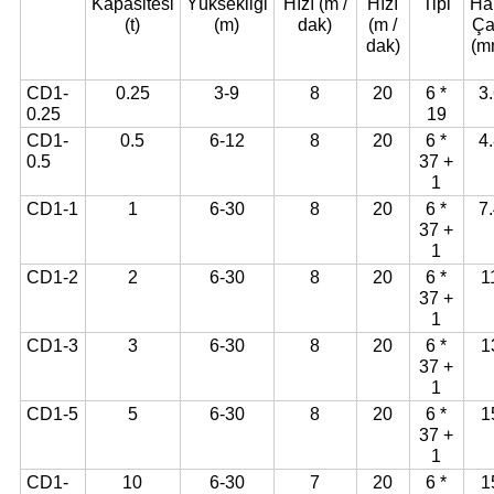
Kapasitesi
Yüksekliği
Hızı (m /
Hızı
Tipi
Ha
(t)
(m)
dak)
(m /
Ça
dak)
(m
CD1-
0.25
3-9
8
20
6 *
3
0.25
19
CD1-
0.5
6-12
8
20
6 *
4
0.5
37 +
1
CD1-1
1
6-30
8
20
6 *
7
37 +
1
CD1-2
2
6-30
8
20
6 *
1
37 +
1
CD1-3
3
6-30
8
20
6 *
1
37 +
1
CD1-5
5
6-30
8
20
6 *
1
37 +
1
CD1-
10
6-30
7
20
6 *
1