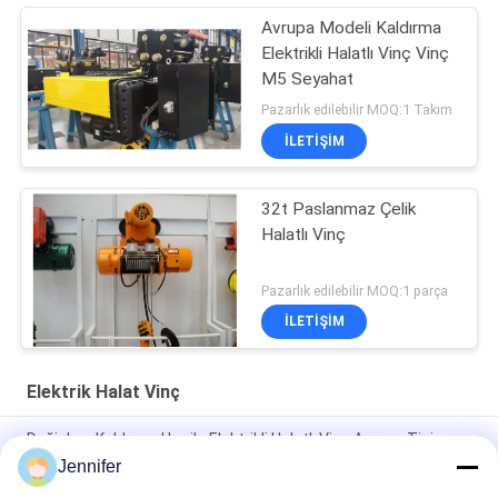
Avrupa Modeli Kaldırma
Elektrikli Halatlı Vinç Vinç
M5 Seyahat
Pazarlık edilebilir MOQ:1 Takım
ILETIŞIM
32t Paslanmaz Çelik
Halatlı Vinç
Pazarlık edilebilir MOQ:1 parça
ILETIŞIM
Elektrik Halat Vinç
Değişken Kaldırma Hızı ile Elektrikli Halatlı Vinç Avrupa Tipi
Seyahat Hızı 3.2T 5T 10T 16T 20T
Jennifer