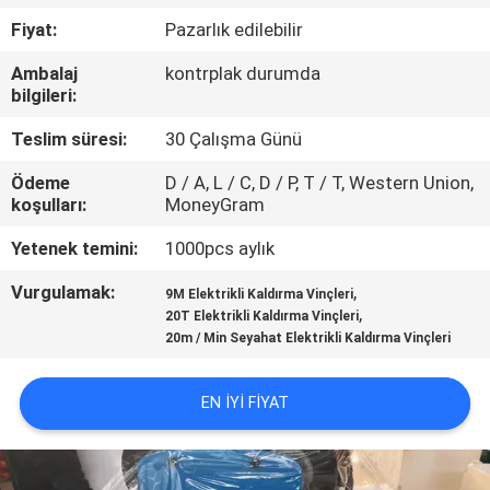
KONTROL
Fiyat:
Pazarlık edilebilir
Ambalaj
kontrplak durumda
BIZIMLE
bilgileri:
ILETIŞIME
Teslim süresi:
30 Çalışma Günü
GEÇIN
Ödeme
D / A, L / C, D / P, T / T, Western Union,
koşulları:
MoneyGram
BIR
Yetenek temini:
1000pcs aylık
TEKLIF
Vurgulamak:
,
9M Elektrikli Kaldırma Vinçleri
ISTEĞI
,
20T Elektrikli Kaldırma Vinçleri
20m / Min Seyahat Elektrikli Kaldırma Vinçleri
SITE
EN IYI FIYAT
HARITASI
GIZLILIK